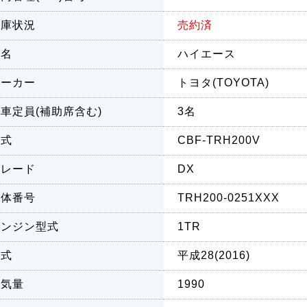
在庫状況
売約済
車名
ハイエース
メーカー
トヨタ(TOYOTA)
車定員(補助席含む)
3名
型式
CBF-TRH200V
グレード
DX
車体番号
TRH200-0251XXX
エンジン型式
1TR
年式
平成28(2016)
排気量
1990