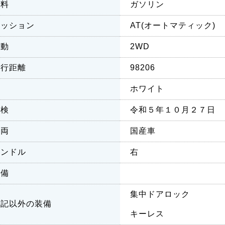
燃料
ガソリン
ミッション
AT(オートマティック)
駆動
2WD
走行距離
98206
色
ホワイト
車検
令和５年１０月２７日
車両
国産車
ハンドル
右
装備
集中ドアロック
上記以外の装備
キーレス