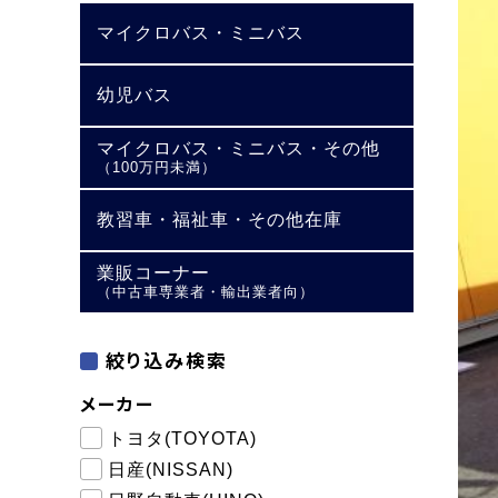
マイクロバス・ミニバス
幼児バス
マイクロバス・ミニバス・その他
（100万円未満）
教習車・福祉車・その他在庫
業販コーナー
（中古車専業者・輸出業者向）
絞り込み検索
メーカー
トヨタ(TOYOTA)
日産(NISSAN)