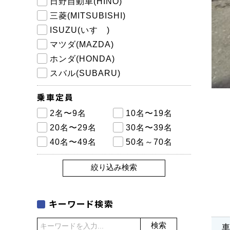
日野自動車(HINO)
三菱(MITSUBISHI)
ISUZU(いすゞ)
マツダ(MAZDA)
ホンダ(HONDA)
スバル(SUBARU)
乗車定員
2名〜9名
10名〜19名
20名〜29名
30名〜39名
40名〜49名
50名～70名
絞り込み検索
キーワード検索
検索
車