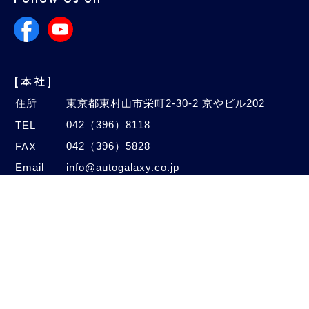
[本社]
住所
東京都東村山市栄町2-30-2 京やビル202
042（396）8118
TEL
042（396）5828
FAX
Email
info@autogalaxy.co.jp
[オートセンター]
住所
埼玉県新座市中野2-4-47
048（480）1005
TEL
048（480）1006
FAX