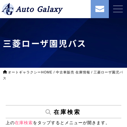
Auto Galaxy
三菱ローザ園児バス
オートギャラクシーHOME
/
中古車販売 在庫情報
/
三菱ローザ園児バ
ス
在庫検索
上の
在庫検索
をタップするとメニューが開きます。