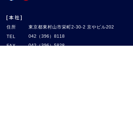
[本社]
住所
東京都東村山市栄町2-30-2 京やビル202
042（396）8118
TEL
042（396）5828
FAX
Email
info@autogalaxy.co.jp
[オートセンター]
住所
埼玉県新座市中野2-4-47
048（480）1005
TEL
048（480）1006
FAX