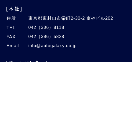
[本社]
住所
東京都東村山市栄町2-30-2 京やビル202
042（396）8118
TEL
042（396）5828
FAX
Email
info@autogalaxy.co.jp
[オートセンター]
住所
埼玉県新座市中野2-4-47
048（480）1005
TEL
048（480）1006
FAX
©2020–2026 Auto Galaxy Co., Ltd.