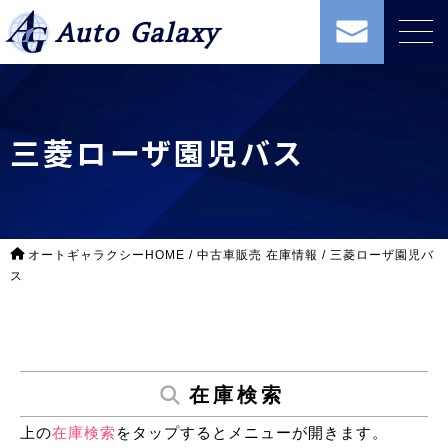
Auto Galaxy
三菱ローザ園児バス
オートギャラクシーHOME
/
中古車販売 在庫情報
/
三菱ローザ園児バ
ス
在庫検索
上の
在庫検索
をタップするとメニューが開きます。