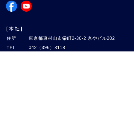
[本社]
住所
東京都東村山市栄町2-30-2 京やビル202
042（396）8118
TEL
042（396）5828
FAX
Email
info@autogalaxy.co.jp
[オートセンター]
住所
埼玉県新座市中野2-4-47
048（480）1005
TEL
048（480）1006
FAX