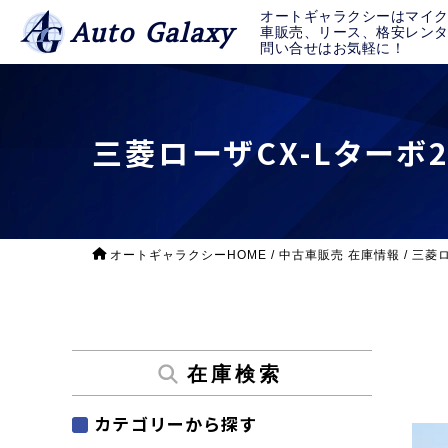
オートギャラクシーはマイ
Auto Galaxy
車販売、リース、格安レン
問い合せはお気軽に！
三菱ローザCX-Lターボ
オートギャラクシーHOME
/
中古車販売 在庫情報
/
三菱ロ
在庫検索
カテゴリーから探す