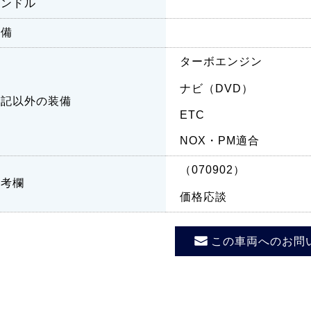
ハンドル
装備
ターボエンジン
ナビ（DVD）
上記以外の装備
ETC
NOX・PM適合
（070902）
備考欄
価格応談
この車両へのお問