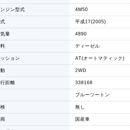
エンジン型式
4M50
年式
平成17(2005)
排気量
4890
燃料
ディーゼル
ミッション
AT(オートマティック)
駆動
2WD
走行距離
338168
色
ブルーツートン
車検
無し
車両
国産車