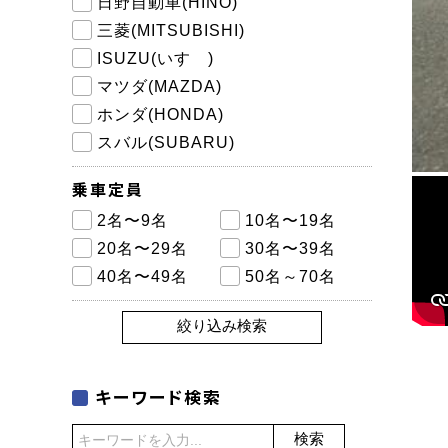
日野自動車(HINO)
三菱(MITSUBISHI)
ISUZU(いすゞ)
マツダ(MAZDA)
ホンダ(HONDA)
スバル(SUBARU)
乗車定員
2名〜9名
10名〜19名
20名〜29名
30名〜39名
40名〜49名
50名～70名
絞り込み検索
キーワード検索
検索