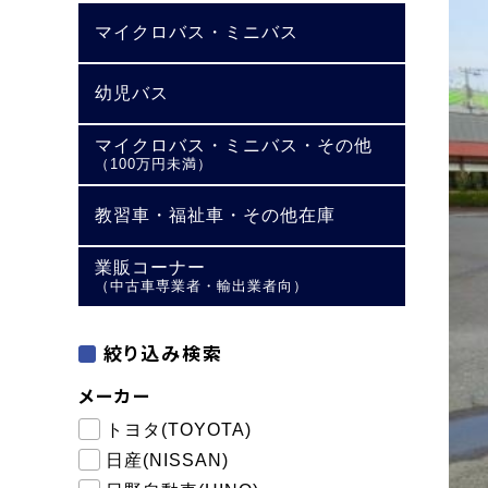
マイクロバス・ミニバス
幼児バス
マイクロバス・ミニバス・その他
（100万円未満）
教習車・福祉車・その他在庫
業販コーナー
（中古車専業者・輸出業者向）
絞り込み検索
メーカー
トヨタ(TOYOTA)
日産(NISSAN)