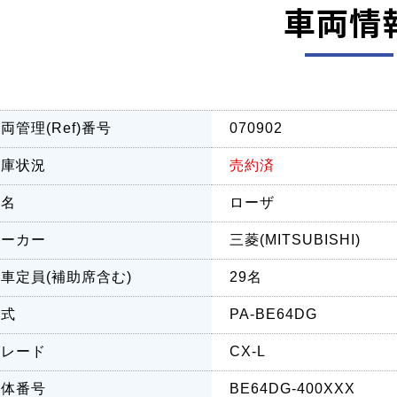
車両情
両管理(Ref)番号
070902
在庫状況
売約済
車名
ローザ
メーカー
三菱(MITSUBISHI)
車定員(補助席含む)
29名
型式
PA-BE64DG
グレード
CX-L
車体番号
BE64DG-400XXX