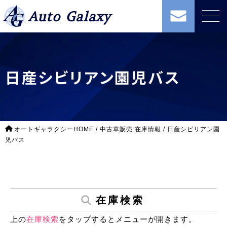
Auto Galaxy
日産シビリアン園児バス
オートギャラクシーHOME
/
中古車販売 在庫情報
/
日産シビリアン園
児バス
在庫検索
上の
在庫検索
をタップするとメニューが開きます。