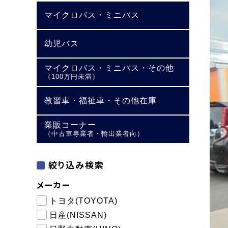
マイクロバス・ミニバス
幼児バス
マイクロバス・ミニバス・その他
（100万円未満）
教習車・福祉車・その他在庫
業販コーナー
（中古車専業者・輸出業者向）
絞り込み検索
メーカー
トヨタ(TOYOTA)
日産(NISSAN)