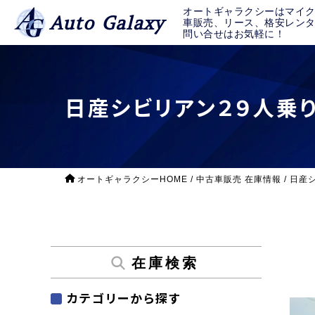
オートギャラクシーはマイ
Auto Galaxy
車販売、リース、格安レン
問い合せはお気軽に！
日産シビリアン２９人乗
オートギャラクシーHOME
/
中古車販売 在庫情報
/
日産
在庫検索
カテゴリーから探す