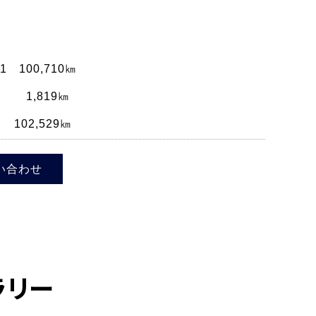
 100,710㎞
819㎞
529㎞
い合わせ
ラリー