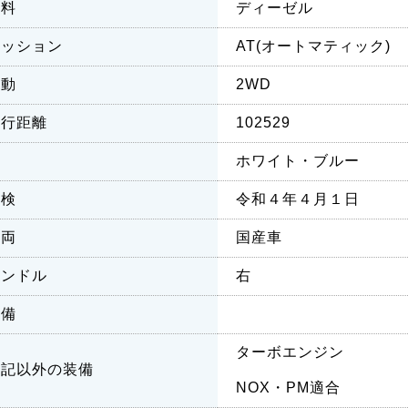
燃料
ディーゼル
ミッション
AT(オートマティック)
駆動
2WD
走行距離
102529
色
ホワイト・ブルー
車検
令和４年４月１日
車両
国産車
ハンドル
右
装備
ターボエンジン
上記以外の装備
NOX・PM適合