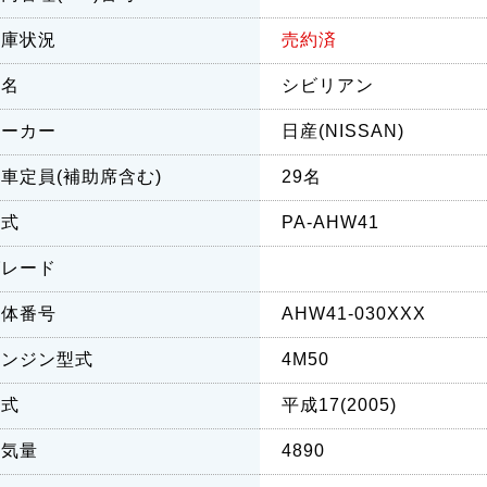
在庫状況
売約済
車名
シビリアン
メーカー
日産(NISSAN)
車定員(補助席含む)
29名
型式
PA-AHW41
グレード
車体番号
AHW41-030XXX
エンジン型式
4M50
年式
平成17(2005)
排気量
4890