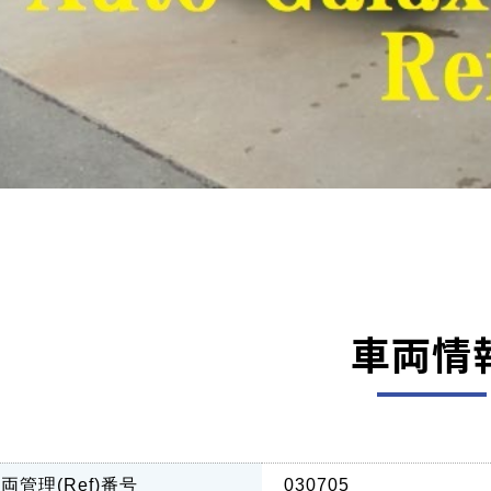
車両情
両管理(Ref)番号
030705