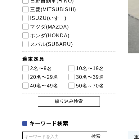
日野自動車(HINO)
三菱(MITSUBISHI)
ISUZU(いすゞ)
マツダ(MAZDA)
ホンダ(HONDA)
スバル(SUBARU)
乗車定員
2名〜9名
10名〜19名
20名〜29名
30名〜39名
40名〜49名
50名～70名
絞り込み検索
キーワード検索
検索
車