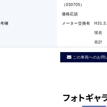
（030705）
価格応談
備考欄
メーター交換有 H31.3.1
現在 1,
合計 102,
この車両へのお問
フォトギャ