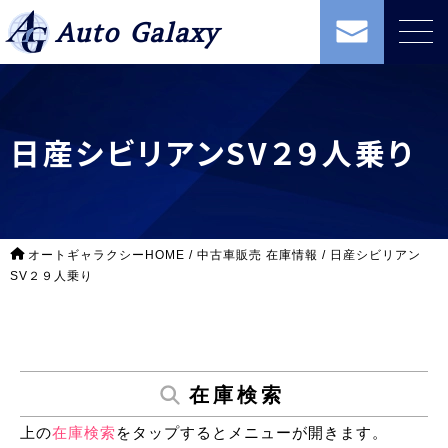
Auto Galaxy
日産シビリアンSV２９人乗り
オートギャラクシーHOME
/
中古車販売 在庫情報
/
日産シビリアン
SV２９人乗り
在庫検索
上の
在庫検索
をタップするとメニューが開きます。