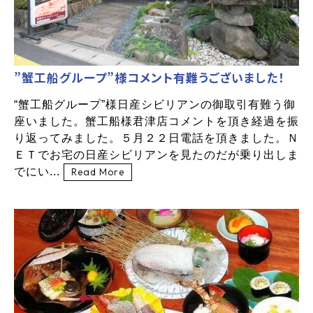
”蟹工船グループ”様コメント有難うございました！
“蟹工船グループ”様日産シビリアンの御取引有難う御
座いました。蟹工船様君津店コメントを頂き経過を振
り返ってみました。５月２２日電話を頂きました。Ｎ
ＥＴでお宅の日産シビリアンを見たのだが乗り出しま
でにい...
Read More