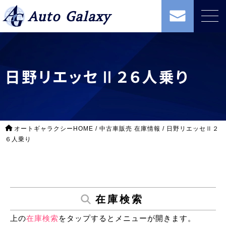
Auto Galaxy
日野リエッセⅡ２６人乗り
オートギャラクシーHOME
/
中古車販売 在庫情報
/
日野リエッセⅡ２
６人乗り
在庫検索
上の
在庫検索
をタップするとメニューが開きます。