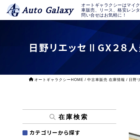
オートギャラクシーはマイ
Auto Galaxy
車販売、リース、格安レン
問い合せはお気軽に！
日野リエッセⅡGX２８人
オートギャラクシーHOME
/
中古車販売 在庫情報
/
日野
在庫検索
カテゴリーから探す