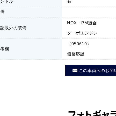
ハンドル
右
装備
NOX・PM適合
上記以外の装備
ターボエンジン
（050619）
備考欄
価格応談
この車両へのお問
フォトギャ