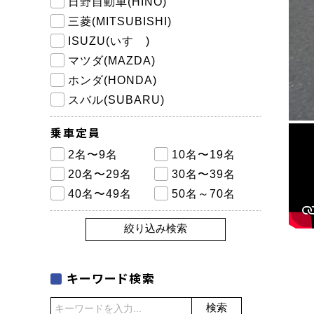
日野自動車(HINO)
三菱(MITSUBISHI)
ISUZU(いすゞ)
マツダ(MAZDA)
ホンダ(HONDA)
スバル(SUBARU)
乗車定員
2名〜9名
10名〜19名
20名〜29名
30名〜39名
40名〜49名
50名～70名
絞り込み検索
キーワード検索
検索