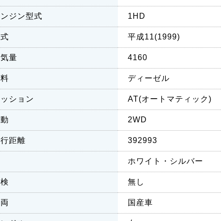
エンジン型式
1HD
年式
平成11(1999)
排気量
4160
燃料
ディーゼル
ミッション
AT(オートマティック)
駆動
2WD
走行距離
392993
色
ホワイト・シルバー
車検
無し
車両
国産車