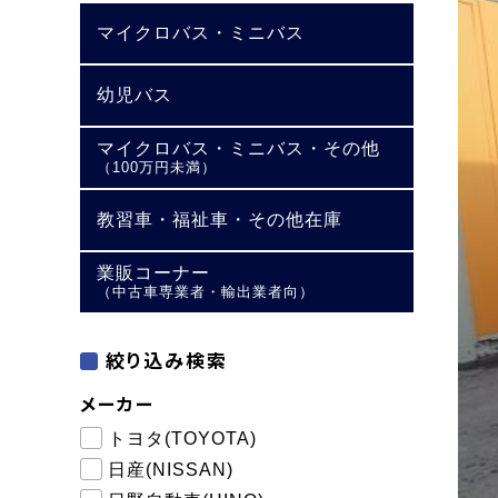
マイクロバス・ミニバス
幼児バス
マイクロバス・ミニバス・その他
（100万円未満）
教習車・福祉車・その他在庫
業販コーナー
（中古車専業者・輸出業者向）
絞り込み検索
メーカー
トヨタ(TOYOTA)
日産(NISSAN)