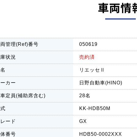
車両情
両管理(Ref)番号
050619
在庫状況
売約済
車名
リエッセⅡ
メーカー
日野自動車(HINO)
車定員(補助席含む)
28名
型式
KK-HDB50M
グレード
GX
車体番号
HDB50-0002XXX