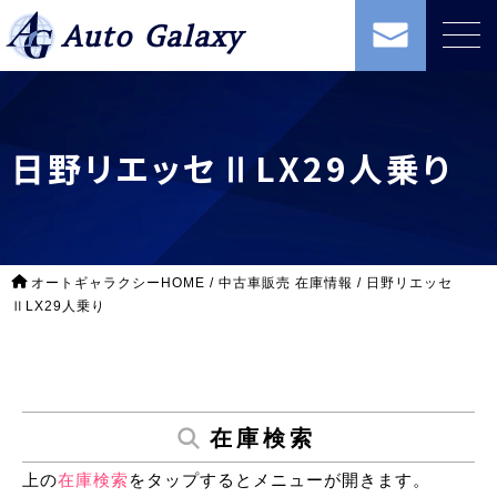
Auto Galaxy
日野リエッセⅡLX29人乗り
オートギャラクシーHOME
/
中古車販売 在庫情報
/
日野リエッセ
ⅡLX29人乗り
在庫検索
上の
在庫検索
をタップするとメニューが開きます。