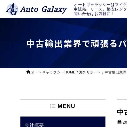
オートギャラクシーはマイ
Auto Galaxy
車販売、リース、格安レン
問い合せはお気軽に！
中古輸出業界で頑張るパ
オートギャラクシーHOME
/
海外リポート
/
中古輸出業界
MENU
中
2
会社概要