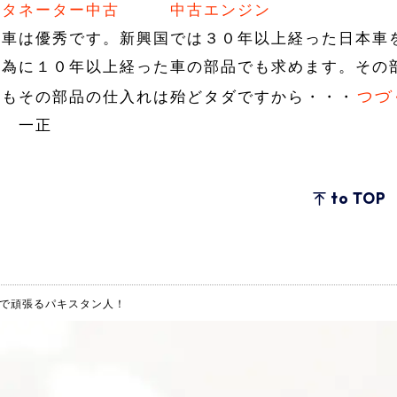
ルタネーター中古
中古エンジン
本車は優秀です。新興国では３０年以上経った日本車
の為に１０年以上経った車の部品でも求めます。その
つづ
かもその部品の仕入れは殆どタダですから・・・
江 一正
to TOP
で頑張るパキスタン人！