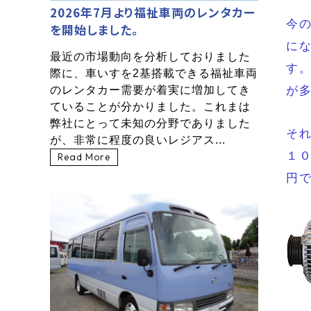
2026年7月より福祉車両のレンタカー
今
を開始しました。
に
最近の市場動向を分析しておりました
す
際に、車いすを2基搭載できる福祉車両
のレンタカー需要が着実に増加してき
が
ていることが分かりました。これまは
弊社にとって未知の分野でありました
そ
が、非常に程度の良いレジアス...
１
Read More
円