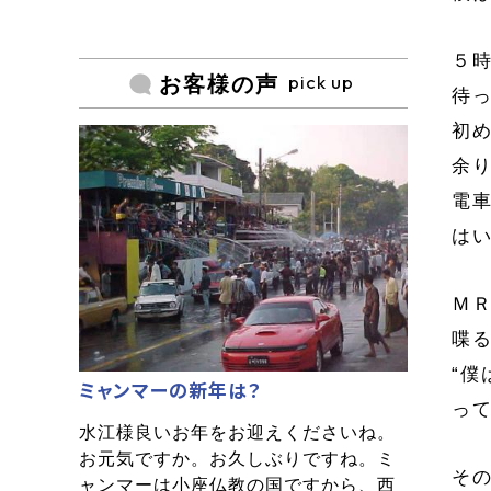
５
pick up
お客様の声
待
初
余
電
は
Ｍ
喋
“
ミャンマーの新年は？
っ
水江様良いお年をお迎えくださいね。
お元気ですか。お久しぶりですね。ミ
そ
ャンマーは小座仏教の国ですから、西