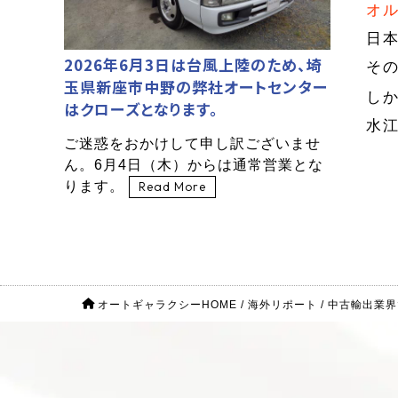
オ
日
2026年6月3日は台風上陸のため、埼
そ
玉県新座市中野の弊社オートセンター
し
はクローズとなります。
水
ご迷惑をおかけして申し訳ございませ
ん。6月4日（木）からは通常営業とな
ります。
Read More
オートギャラクシーHOME
/
海外リポート
/
中古輸出業界