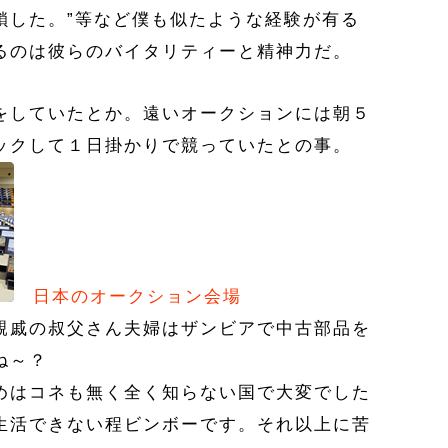
鎖した。”等など僕も似たような経験が有る
るのは彼らのバイタリティーと精神力だ。
をしていたとか。遠いオークションには朝５
ックして１日掛かりで競っていたとの事。
日本のオークション会場
親戚の叔父さん夫婦はザンビアで中古部品を
ね～？
めはコネも無く全く知らない国で大変でした
生活できない程ビンボーです。それ以上に苦