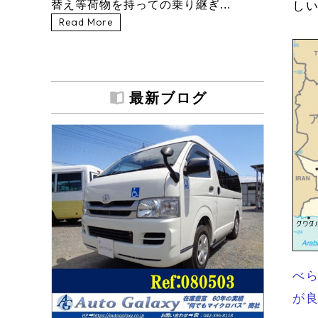
替え等荷物を持っての乗り継ぎ...
し
Read More
最新ブログ
べ
が