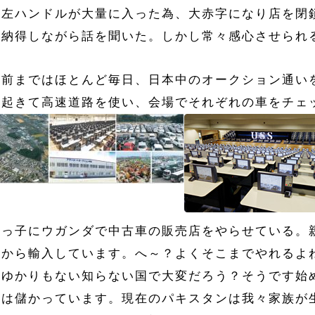
い左ハンドルが大量に入った為、大赤字になり店を閉
、納得しながら話を聞いた。しかし常々感心させられ
年前まではほとんど毎日、日本中のオークション通い
に起きて高速道路を使い、会場でそれぞれの車をチェ
甥っ子にウガンダで中古車の販売店をやらせている。
本から輸入しています。へ～？よくそこまでやれるよ
もゆかりもない知らない国で大変だろう？そうです始
今は儲かっています。現在のパキスタンは我々家族が