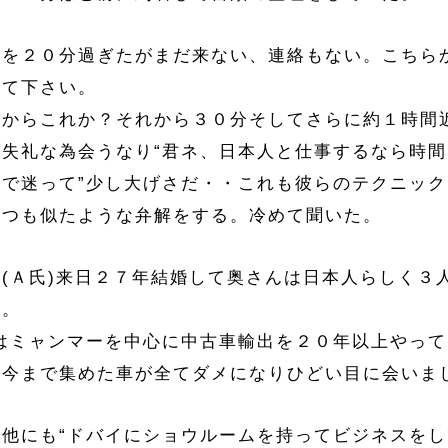
時を２０分過ぎたがまだ来ない、連絡もない。こちら
って下さい。
めからこれか？それから３０分そしてさらに約１時間
り失礼な為会うなり“君ネ、日本人と仕事するなら時間
車で迷って”少し大げさだ・・これも彼らのテクニッ
いつも似たような弁解をする。冷めて聞いた。
Ｒ(Ａ氏)来日２７年結婚して奥さんは日本人らしく３
る。
僕はミャンマーを中心に中古車輸出を２０年以上やっ
て今まで集めた車が全てダメになりひどい目に会いま
の他にも“ドバイにショウルームを持ってビジネスを