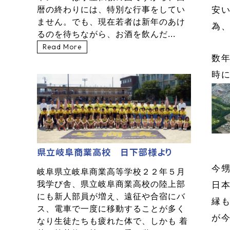
暦の終わりには、特別な行事をしてい
安
ません。でも、現在若者は新年のあけ
為
るのを待ちながら、お酒を飲んだ...
Read More
数
時
県立岐阜商業高校 日下部様より
今
岐阜県立岐阜商業高等学校２２年５月
我学び舎、県立岐阜商業高校の陸上部
日
にも新人部員が増え、遠征や合宿にバ
縁
ス、電車で一度に移動することが多く
が
なり生徒たちも疲れた体で、しかも 着