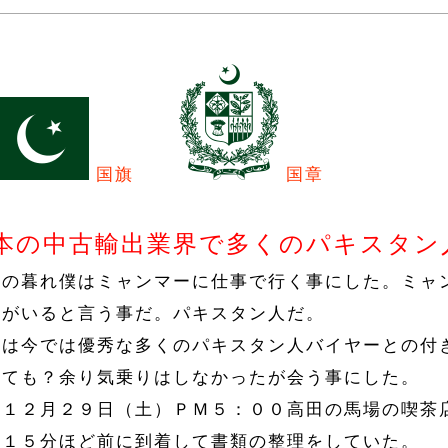
国旗
国章
本の中古輸出業界で
多くのパキスタン
年の暮れ僕はミャンマーに仕事で行く事にした。ミャ
人がいると言う事だ。パキスタン人だ。
社は今では優秀な多くのパキスタン人バイヤーとの付
しても？余り気乗りはしなかったが会う事にした。
末１２月２９日（土）ＰＭ５：００高田の馬場の喫茶
は１５分ほど前に到着して書類の整理をしていた。