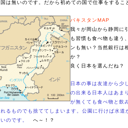
い国は無いのです。だから初めての国で仕事をするこ
パキスタンMAP
我々が岡山から静岡に
も習慣も食べ物も違う
ンも無い？当然銀行は
か？
良く日本を選んだね？
日本の事は友達から少
の出来る日本人はあま
が無くても食べ物と飲
られるものでも捨ててしまいます。公園に行けば水道
良いのです。
へ～！？