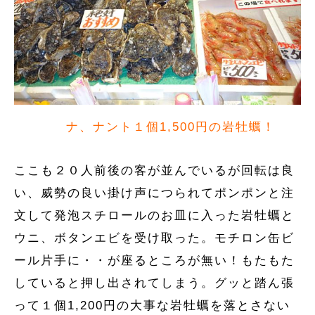
ナ、ナント１個1,500円の岩牡蠣！
ここも２０人前後の客が並んでいるが回転は良
い、威勢の良い掛け声につられてポンポンと注
文して発泡スチロールのお皿に入った岩牡蠣と
ウニ、ボタンエビを受け取った。モチロン缶ビ
ール片手に・・が座るところが無い！もたもた
していると押し出されてしまう。グッと踏ん張
って１個1,200円の大事な岩牡蠣を落とさない