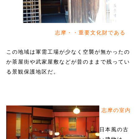
志摩・・重要文化財である
この地域は軍需工場が少なく空襲が無かったの
か茶屋街や武家屋敷などが昔のままで残ってい
る景観保護地区だ。
志摩の室内
日本風の古