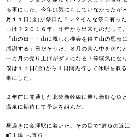
る事にした。今年は気にもしていなかったが８
月１１日(金)が祭日だ？ン？そんな祭日有った
っけ？２０１６年、昨年から出来たのだって。
「山の日・・山に親しむ機会を得て山の恩恵に
感謝する」日だそうだ。８月の真ん中を休むと
一カ月の売り上げがダメになる？等弱気になり
僕は１１日(金)から４日間先行して休暇を取る
事にした。
２年前に開通した北陸新幹線に乗り新鮮な魚と
温泉に期待して予定を組んだ。
昼過ぎに金澤駅に着いた。その足で“鮮魚の近江
町市場”へ直行！