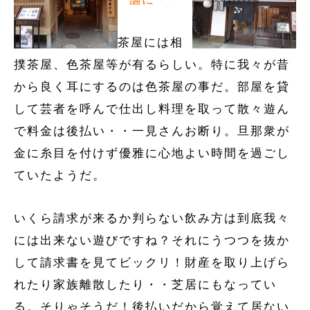
茶屋には相
撲茶屋、色茶屋等が有るらしい。特に我々が昔
から良く耳にするのは色茶屋の事だ。部屋を貸
して芸者を呼んで仕出し料理を取って散々遊ん
で料金は後払い・・一見さんお断り。旦那衆が
金に糸目を付けず優雅に心地よい時間を過ごし
ていたようだ。
いくら請求が来るか判らない飲み方は到底我々
には出来ない遊びですね？それにうつつを抜か
して請求書を見てビックリ！財産を取り上げら
れたり家族離散したり・・芝居にもなってい
る。そりゃそうだ！後払いだから覚えて居ない