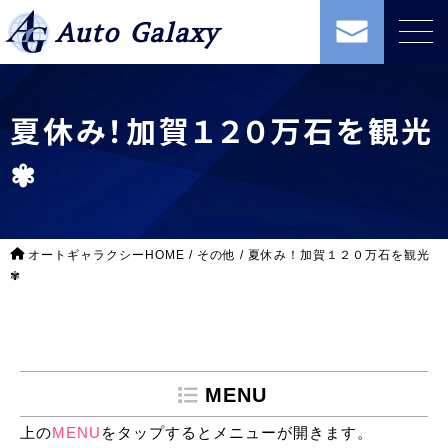
Auto Galaxy
夏休み！加賀１２０万石を観光
✾
オートギャラクシーHOME
/
その他
/
夏休み！加賀１２０万石を観光
✾
MENU
上の
MENU
をタップするとメニューが開きます。