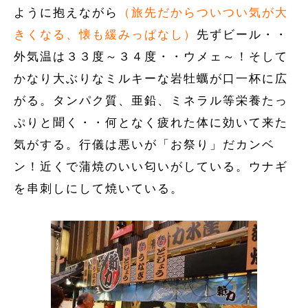
ように抱えながら
（旅先だからついつい気が大
きくなる、懐も緩みっぱなし）
先ずビール・・
外気温は３３度～３４度・・ウメェ～！そして
かなり大ぶりなミルキーな岩牡蠣が口一杯に広
がる。タンパク質、亜鉛、ミネラル等栄養たっ
ぷりと聞く・・何となく疲れた体に効いて来た
気がする。行儀は悪いが「お祭り」だカンベ
ン！近くで蒲焼のいい匂いがしている。ウナギ
を串刺しにして焼いている。