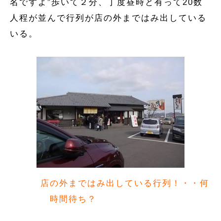
名ですよ”歩いて２分、丁度昼時と有って20数
人程が並んで行列が店の外まではみ出している
いる。
店の外まではみ出している行列！・・何
時間待ち？