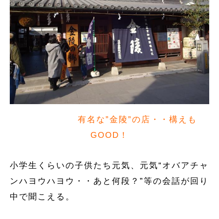
有名な”金陵”の店・・構えも
GOOD！
小学生くらいの子供たち元気、元気“オバアチャ
ンハヨウハヨウ・・あと何段？”等の会話が回り
中で聞こえる。