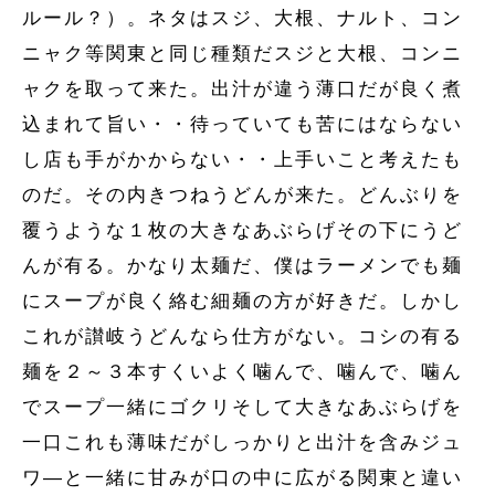
ルール？）。ネタはスジ、大根、ナルト、コン
ニャク等関東と同じ種類だスジと大根、コンニ
ャクを取って来た。出汁が違う薄口だが良く煮
込まれて旨い・・待っていても苦にはならない
し店も手がかからない・・上手いこと考えたも
のだ。その内きつねうどんが来た。どんぶりを
覆うような１枚の大きなあぶらげその下にうど
んが有る。かなり太麺だ、僕はラーメンでも麺
にスープが良く絡む細麺の方が好きだ。しかし
これが讃岐うどんなら仕方がない。コシの有る
麺を２～３本すくいよく噛んで、噛んで、噛ん
でスープ一緒にゴクリそして大きなあぶらげを
一口これも薄味だがしっかりと出汁を含みジュ
ワ―と一緒に甘みが口の中に広がる関東と違い