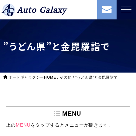
Auto Galaxy
”うどん県”と金毘羅詣で
オートギャラクシーHOME
/
その他
/
”うどん県”と金毘羅詣で
MENU
上の
MENU
をタップするとメニューが開きます。