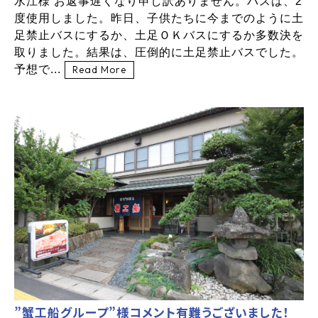
水江様 お返事遅くなり申し訳ありません。バスは、2
度使用しました。昨日、子供たちに今までのように土
足禁止バスにするか、土足ＯＫバスにするか多数決を
取りました。結果は、圧倒的に土足禁止バスでした。
予想で...
Read More
”蟹工船グループ”様コメント有難うございました！