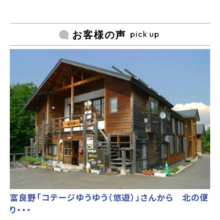
pick up
お客様の声
富良野「コテージゆうゆう（悠遊）」さんから 北の便
り・・・