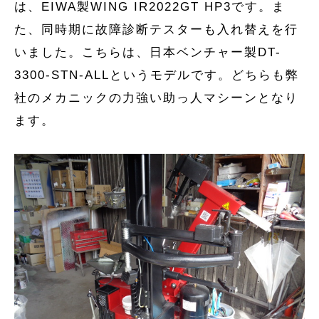
は、
EIWA
製
WING IR2022GT HP3
です。ま
た、同時期に故障診断テスターも入れ替えを行
いました。こちらは、日本ベンチャー製
DT-
3300-STN-ALL
というモデルです。どちらも弊
社のメカニックの力強い助っ人マシーンとなり
ます。