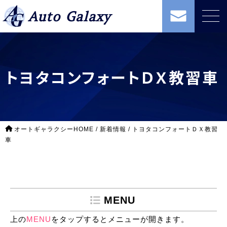
Auto Galaxy
トヨタコンフォートＤＸ教習車
オートギャラクシーHOME
/
新着情報
/
トヨタコンフォートＤＸ教習
車
MENU
上の
MENU
をタップするとメニューが開きます。