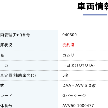
車両情
両管理(Ref)番号
040309
在庫状況
売約済
車名
カムリ
メーカー
トヨタ(TOYOTA)
車定員(補助席含む)
5名
型式
DAA－AVV５０改
グレード
Gパッケージ
車体番号
AVV50-1000477