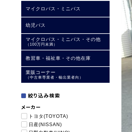
マイクロバス・ミニバス
幼児バス
マイクロバス・ミニバス・その他
（100万円未満）
教習車・福祉車・その他在庫
業販コーナー
（中古車専業者・輸出業者向）
絞り込み検索
メーカー
トヨタ(TOYOTA)
日産(NISSAN)