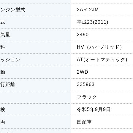
エンジン型式
2AR-2JM
年式
平成23(2011)
排気量
2490
燃料
HV（ハイブリッド）
ミッション
AT(オートマティック)
駆動
2WD
走行距離
335963
色
ブラック
車検
令和5年9月9日
車両
国産車