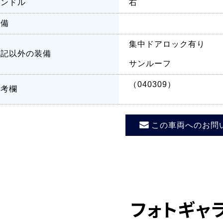
ハンドル
右
装備
集中ドアロック有り
上記以外の装備
サンルーフ
（040309）
備考欄
この車両へのお問
フォトギャ