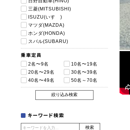
日野自動車(HINO)
三菱(MITSUBISHI)
ISUZU(いすゞ)
マツダ(MAZDA)
ホンダ(HONDA)
スバル(SUBARU)
乗車定員
2名〜9名
10名〜19名
20名〜29名
30名〜39名
40名〜49名
50名～70名
絞り込み検索
キーワード検索
検索