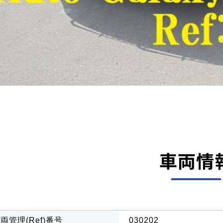
車両情
両管理(Ref)番号
030202