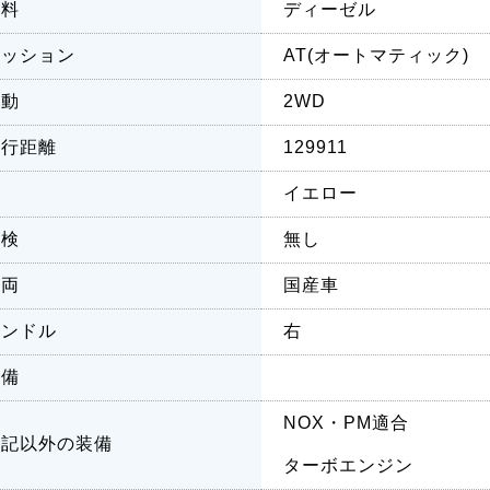
燃料
ディーゼル
ミッション
AT(オートマティック)
駆動
2WD
走行距離
129911
色
イエロー
車検
無し
車両
国産車
ハンドル
右
装備
NOX・PM適合
上記以外の装備
ターボエンジン