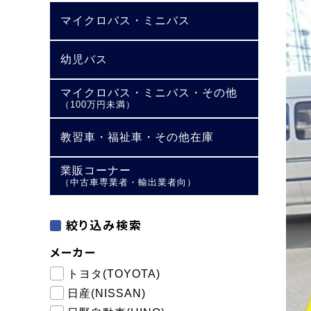
マイクロバス・ミニバス
幼児バス
マイクロバス・ミニバス・その他
（100万円未満）
教習車・福祉車・その他在庫
業販コーナー
（中古車専業者・輸出業者向）
絞り込み検索
メーカー
トヨタ(TOYOTA)
日産(NISSAN)