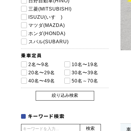
日野自動車(HINO)
三菱(MITSUBISHI)
ISUZU(いすゞ)
マツダ(MAZDA)
ホンダ(HONDA)
スバル(SUBARU)
乗車定員
2名〜9名
10名〜19名
20名〜29名
30名〜39名
40名〜49名
50名～70名
絞り込み検索
キーワード検索
検索
車