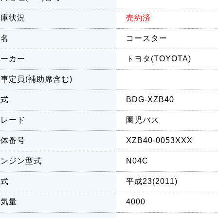
在庫状況
売約済
車名
コースター
メーカー
トヨタ(TOYOTA)
車定員(補助席含む)
型式
BDG-XZB40
グレード
園児バス
車体番号
XZB40-0053XXX
エンジン型式
N04C
年式
平成23(2011)
排気量
4000