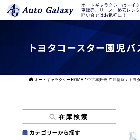
オートギャラクシーはマイ
Auto Galaxy
車販売、リース、格安レン
問い合せはお気軽に！
トヨタコースター園児バ
オートギャラクシーHOME
/
中古車販売 在庫情報
/
トヨ
在庫検索
カテゴリーから探す