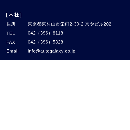
[本社]
住所
東京都東村山市栄町2-30-2 京やビル202
042（396）8118
TEL
042（396）5828
FAX
Email
info@autogalaxy.co.jp
[オートセンター]
住所
埼玉県新座市中野2-4-47
048（480）1005
TEL
048（480）1006
FAX