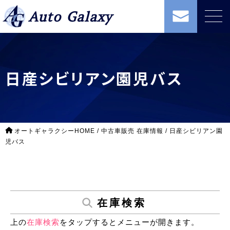
Auto Galaxy
日産シビリアン園児バス
オートギャラクシーHOME
/
中古車販売 在庫情報
/
日産シビリアン園
児バス
在庫検索
上の
在庫検索
をタップするとメニューが開きます。