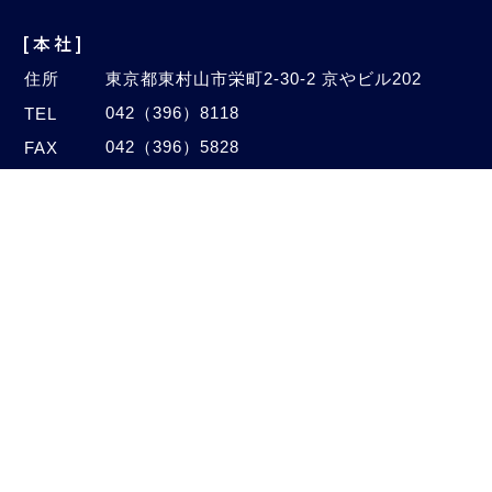
[本社]
住所
東京都東村山市栄町2-30-2 京やビル202
042（396）8118
TEL
042（396）5828
FAX
Email
info@autogalaxy.co.jp
[オートセンター]
住所
埼玉県新座市中野2-4-47
048（480）1005
TEL
048（480）1006
FAX
©2020–2026 Auto Galaxy Co., Ltd.