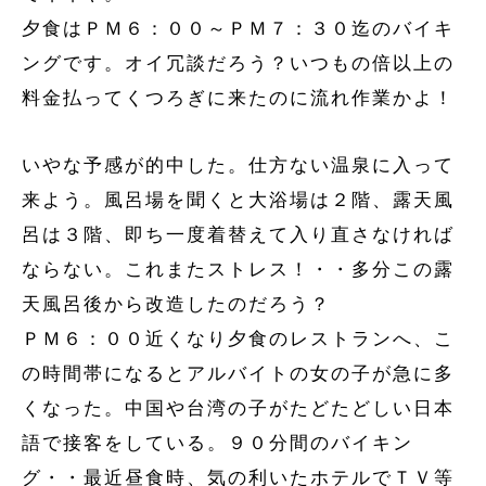
夕食はＰＭ６：００～ＰＭ７：３０迄のバイキ
ングです。オイ冗談だろう？いつもの倍以上の
料金払ってくつろぎに来たのに流れ作業かよ！
いやな予感が的中した。仕方ない温泉に入って
来よう。風呂場を聞くと大浴場は２階、露天風
呂は３階、即ち一度着替えて入り直さなければ
ならない。これまたストレス！・・多分この露
天風呂後から改造したのだろう？
ＰＭ６：００近くなり夕食のレストランへ、こ
の時間帯になるとアルバイトの女の子が急に多
くなった。中国や台湾の子がたどたどしい日本
語で接客をしている。９０分間のバイキン
グ・・最近昼食時、気の利いたホテルでＴＶ等