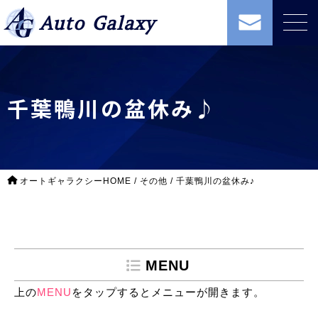
Auto Galaxy
千葉鴨川の盆休み♪
オートギャラクシーHOME
/
その他
/
千葉鴨川の盆休み♪
MENU
上の
MENU
をタップするとメニューが開きます。