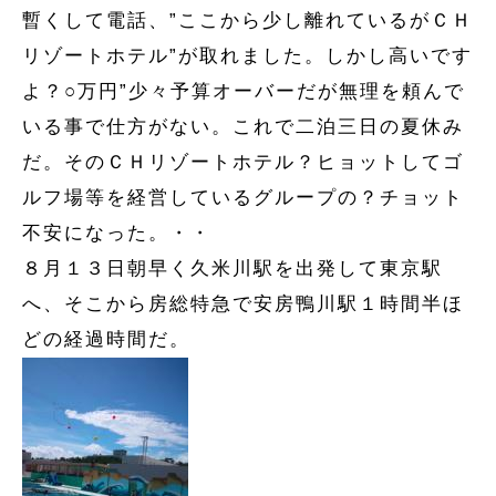
暫くして電話、”ここから少し離れているがＣＨ
リゾートホテル”が取れました。しかし高いです
よ？○万円”少々予算オーバーだが無理を頼んで
いる事で仕方がない。これで二泊三日の夏休み
だ。そのＣＨリゾートホテル？ヒョットしてゴ
ルフ場等を経営しているグループの？チョット
不安になった。・・
８月１３日朝早く久米川駅を出発して東京駅
へ、そこから房総特急で安房鴨川駅１時間半ほ
どの経過時間だ。